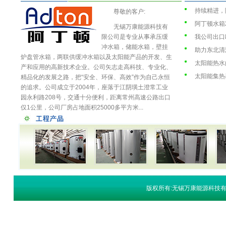
持续精进，阿
尊敬的客户:
阿丁顿水箱2
无锡万康能源科技有
限公司是专业从事承压缓
我公司出口欧
冲水箱，储能水箱，壁挂
助力东北清
炉盘管水箱，两联供缓冲水箱以及太阳能产品的开发、生
太阳能热水
产和应用的高新技术企业。公司矢志走高科技、专业化、
太阳能集热
精品化的发展之路，把“安全、环保、高效”作为自己永恒
的追求。公司成立于2004年，座落于江阴璜土澄常工业
园永利路208号，交通十分便利，距离常州高速公路出口
仅1公里，公司厂房占地面积25000多平方米...
版权所有:无锡万康能源科技