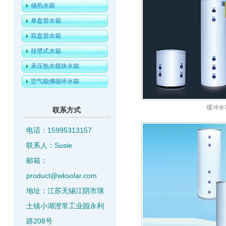
储热水箱
单盘管水箱
双盘管水箱
挂壁式水箱
承压热水模块水箱
空气能佛循环水箱
缓冲水
联系方式
电话：15995313157
联系人：Susie
邮箱：
product@wksolar.com
地址：江苏无锡江阴市璜
土镇小湖澄常工业园永利
路208号