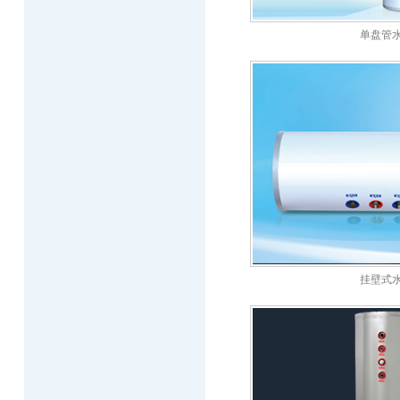
单盘管
挂壁式