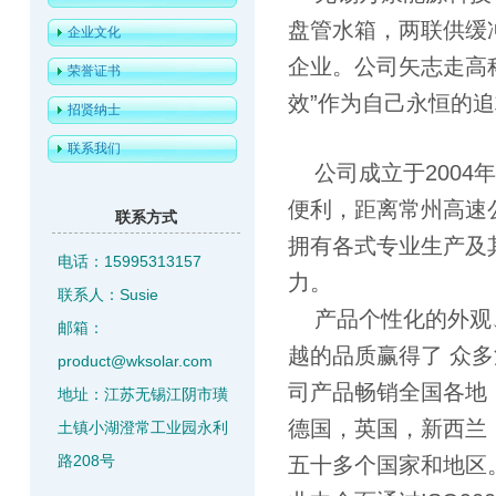
盘管水箱，两联供缓
企业文化
企业。公司矢志走高
荣誉证书
效”作为自己永恒的
招贤纳士
联系我们
公司成立于2004
便利，距离常州高速公
联系方式
拥有各式专业生产及
电话：15995313157
力。
联系人：Susie
产品个性化的外观
邮箱：
越的品质赢得了 众
product@wksolar.com
司产品畅销全国各地
地址：江苏无锡江阴市璜
德国，英国，新西兰
土镇小湖澄常工业园永利
路208号
五十多个国家和地区。