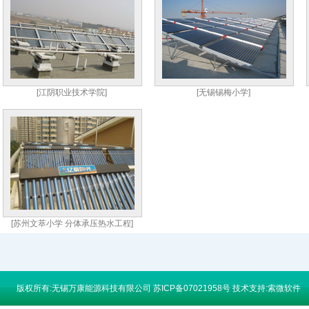
[江阴职业技术学院]
[无锡锡梅小学]
[苏州文萃小学 分体承压热水工程]
版权所有:无锡万康能源科技有限公司
苏ICP备07021958号
技术支持:
索微软件