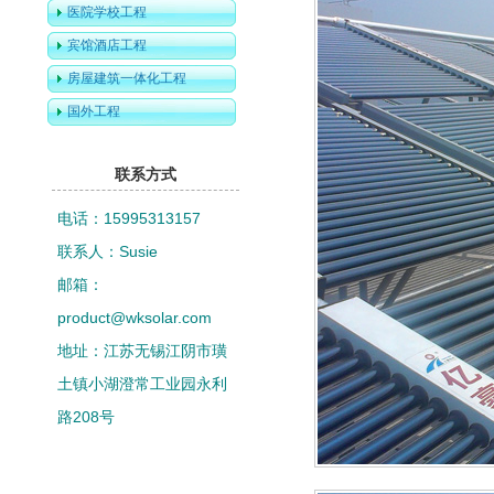
医院学校工程
宾馆酒店工程
房屋建筑一体化工程
国外工程
联系方式
电话：15995313157
联系人：Susie
邮箱：
product@wksolar.com
地址：江苏无锡江阴市璜
土镇小湖澄常工业园永利
路208号