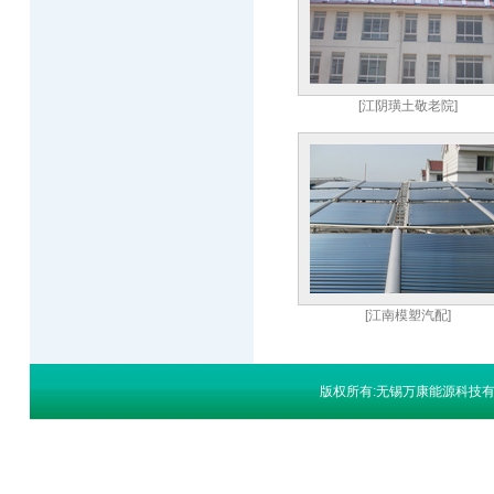
[江阴璜土敬老院]
[江南模塑汽配]
版权所有:无锡万康能源科技