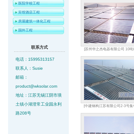
医院学校工程
宾馆酒店工程
房屋建筑一体化工程
国外工程
联系方式
[苏州华之杰电器有限公司 10吨
电话：15995313157
联系人：Susie
邮箱：
product@wksolar.com
地址：江苏无锡江阴市璜
土镇小湖澄常工业园永利
[中建钢构江苏有限公司2-3号集
路208号