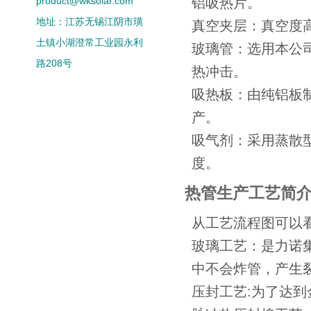
product@wksolar.com
铝吸热片。
地址：江苏无锡江阴市璜
真空夹层：真空度高达5
土镇小湖澄常工业园永利
玻璃管：选用本公
路208号
热冲击。
吸热板：由纯铝板
产。
吸气剂：采用蒸散
度。
热管生产工艺简
从工艺流程图可以
玻璃工艺：是力诺
中不会炸管，产生
压封工艺:为了达